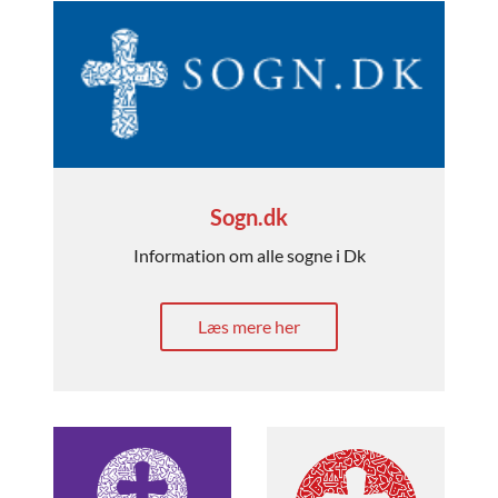
Sogn.dk
Information om alle sogne i Dk
Læs mere her