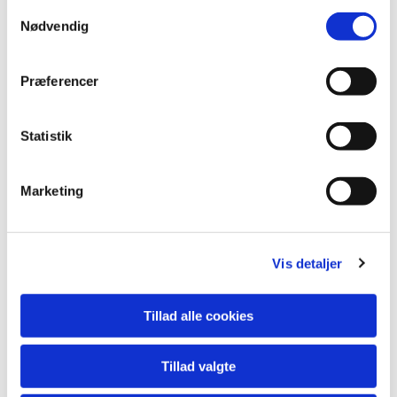
S
Nødvendig
a
m
t
Præferencer
y
k
k
Statistik
e
v
Marketing
a
l
Kirkens Korshær
g
Samtaletjeneste anonymt og
Vis detaljer
uforpligtende
Tillad alle cookies
Læs mere her
Tillad valgte