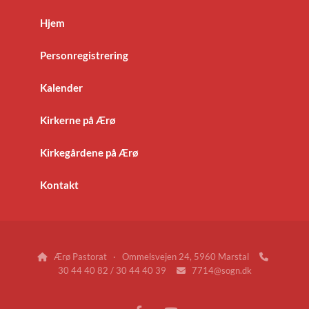
Hjem
Personregistrering
Kalender
Kirkerne på Ærø
Kirkegårdene på Ærø
Kontakt
Ærø Pastorat · Ommelsvejen 24, 5960 Marstal


30 44 40 82 / 30 44 40 39
7714@sogn.dk
