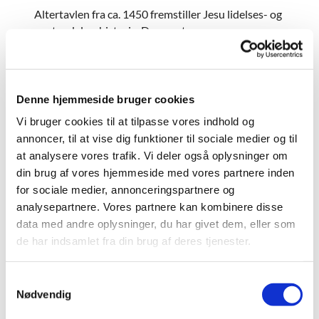
Altertavlen fra ca. 1450 fremstiller Jesu lidelses- og
opstandelseshistorie. Den er et
billedskærerarbejde fra Slesvig by. Der er ingen
synlige kalkmalerier.Tårnet er af samme type som i
Bregninge og oprindeligt tækket med
egetræsspåner, men siden 1957 med kobber.
Denne hjemmeside bruger cookies
Vi bruger cookies til at tilpasse vores indhold og
annoncer, til at vise dig funktioner til sociale medier og til
at analysere vores trafik. Vi deler også oplysninger om
din brug af vores hjemmeside med vores partnere inden
for sociale medier, annonceringspartnere og
analysepartnere. Vores partnere kan kombinere disse
data med andre oplysninger, du har givet dem, eller som
de har indsamlet fra din brug af deres tjenester.
S
Nødvendig
a
I kirkegårdsmuren mod præstegårdshaven ses en
m
middelalderlig port - kaldet munkeporten - fra ca.