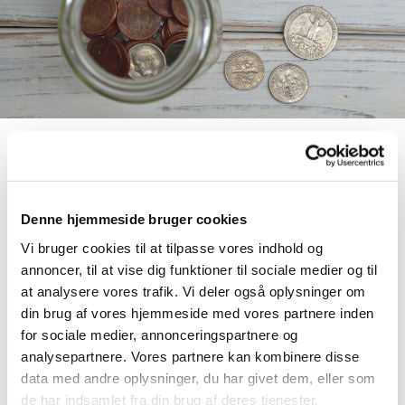
Donationer og betalinger
Denne hjemmeside bruger cookies
Vi bruger cookies til at tilpasse vores indhold og
Donation
annoncer, til at vise dig funktioner til sociale medier og til
MobilePay til menighedspleje 827032
at analysere vores trafik. Vi deler også oplysninger om
din brug af vores hjemmeside med vores partnere inden
Ønsker du at donere et beløb til Kirkernes
for sociale medier, annonceringspartnere og
menighedspleje eller til en koncert, kan du
analysepartnere. Vores partnere kan kombinere disse
indbetale til vores bank:
data med andre oplysninger, du har givet dem, eller som
de har indsamlet fra din brug af deres tjenester.
Rise sparekasse Reg: 0847 Konto: 0000772674