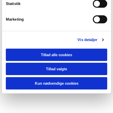
k
Statistik
e
v
Marketing
Du vil måske også kunne lide...
a
l
g
Vis detaljer
Tillad alle cookies
Tillad valgte
Kun nødvendige cookies