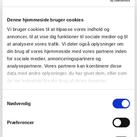
v. Linda Skjønnemand
Denne hjemmeside bruger cookies
Vi bruger cookies til at tilpasse vores indhold og
annoncer, til at vise dig funktioner til sociale medier og til
at analysere vores trafik. Vi deler også oplysninger om
din brug af vores hjemmeside med vores partnere inden
for sociale medier, annonceringspartnere og
analysepartnere. Vores partnere kan kombinere disse
data med andre oplysninger, du har givet dem, eller som
de har indsamlet fra din brug af deres tjenester.
S
Nødvendig
a
m
t
Præferencer
y
k