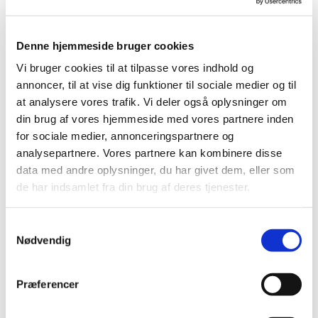
v. Linda Skjønnemand
Denne hjemmeside bruger cookies
Vi bruger cookies til at tilpasse vores indhold og
annoncer, til at vise dig funktioner til sociale medier og til
at analysere vores trafik. Vi deler også oplysninger om
din brug af vores hjemmeside med vores partnere inden
for sociale medier, annonceringspartnere og
analysepartnere. Vores partnere kan kombinere disse
data med andre oplysninger, du har givet dem, eller som
de har indsamlet fra din brug af deres tjenester.
S
Nødvendig
a
m
t
Præferencer
y
k