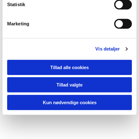
k
Statistik
e
v
Marketing
Du vil måske også kunne lide...
a
l
g
Vis detaljer
Tillad alle cookies
Tillad valgte
Kun nødvendige cookies