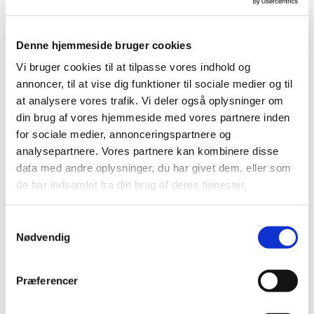
v. Henny Kvist
Denne hjemmeside bruger cookies
Vi bruger cookies til at tilpasse vores indhold og
annoncer, til at vise dig funktioner til sociale medier og til
at analysere vores trafik. Vi deler også oplysninger om
din brug af vores hjemmeside med vores partnere inden
for sociale medier, annonceringspartnere og
analysepartnere. Vores partnere kan kombinere disse
data med andre oplysninger, du har givet dem, eller som
de har indsamlet fra din brug af deres tjenester.
S
Nødvendig
a
m
t
Præferencer
y
k