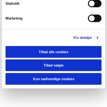
k
Statistik
e
v
Marketing
Du vil måske også kunne lide...
a
l
g
Vis detaljer
Tillad alle cookies
Tillad valgte
Kun nødvendige cookies