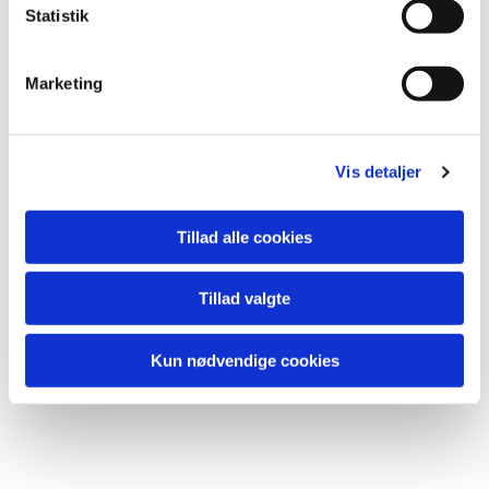
k
Statistik
e
v
Marketing
Du vil måske også kunne lide...
a
l
g
Vis detaljer
Tillad alle cookies
Tillad valgte
Kun nødvendige cookies