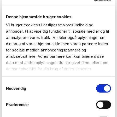
v. Pia Vandrup
Denne hjemmeside bruger cookies
Vi bruger cookies til at tilpasse vores indhold og
annoncer, til at vise dig funktioner til sociale medier og til
at analysere vores trafik. Vi deler også oplysninger om
din brug af vores hjemmeside med vores partnere inden
for sociale medier, annonceringspartnere og
analysepartnere. Vores partnere kan kombinere disse
data med andre oplysninger, du har givet dem, eller som
de har indsamlet fra din brug af deres tjenester.
S
Nødvendig
a
m
t
Præferencer
y
k