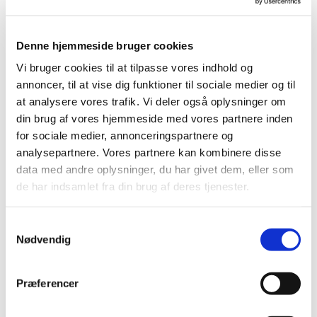
v. Brian Dan Christensen
Denne hjemmeside bruger cookies
Vi bruger cookies til at tilpasse vores indhold og
annoncer, til at vise dig funktioner til sociale medier og til
at analysere vores trafik. Vi deler også oplysninger om
din brug af vores hjemmeside med vores partnere inden
for sociale medier, annonceringspartnere og
analysepartnere. Vores partnere kan kombinere disse
data med andre oplysninger, du har givet dem, eller som
de har indsamlet fra din brug af deres tjenester.
S
Nødvendig
a
m
t
Præferencer
y
k