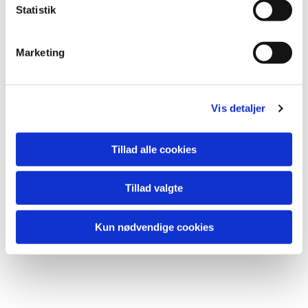
k
Statistik
e
v
Marketing
Du vil måske også kunne lide...
a
l
g
Vis detaljer
Tillad alle cookies
Tillad valgte
Kun nødvendige cookies