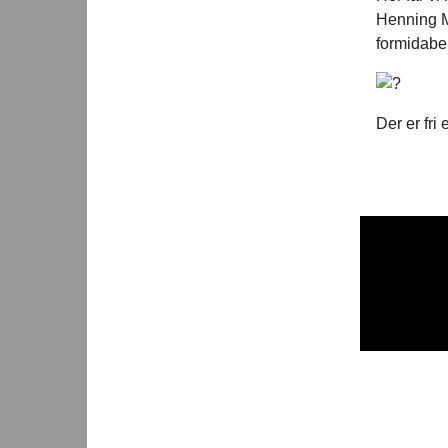
Henning M
formidabe
Der er fri 