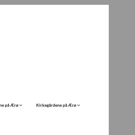
ne på Ærø
Kirkegårdene på Ærø