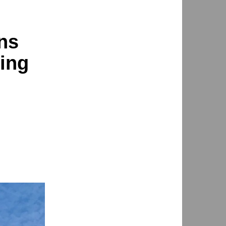
ns
ning