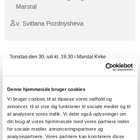
Marstal
v. Svitlana Pozdnysheva
Torsdag den 30. juli kl. 19.30 i Marstal Kirke
ORGELKONCERT MED SVITLANA
POZDNYSHEVA
Selv om krigen i Ukraine raser på femte år, er kulturen
Denne hjemmeside bruger cookies
endnu ikke slået på flugt. Tværtimod er kunst og kultur
Vi bruger cookies til at tilpasse vores indhold og
med til at opretholde en eller anden form for normalitet
annoncer, til at vise dig funktioner til sociale medier og til
midt i krigens gru.
at analysere vores trafik. Vi deler også oplysninger om
Svitlana Pozdnysheva er fra Ukraine og skal denne
din brug af vores hjemmeside med vores partnere inden
sommer spille orgelkoncerter i Danmark. Hendes
for sociale medier, annonceringspartnere og
program er præget af mange nulevende komponister
analysepartnere. Vores partnere kan kombinere disse