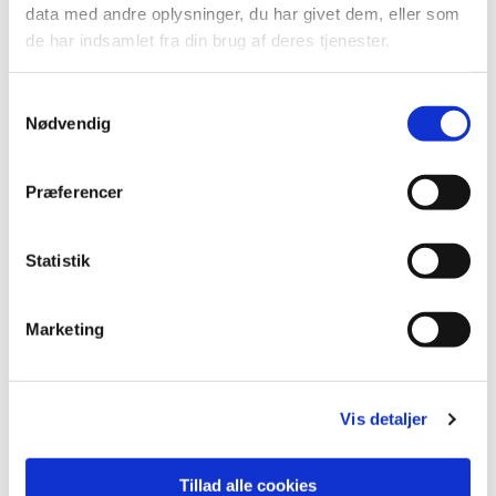
fra hendes del af Europa, så koncerten indeholder på
data med andre oplysninger, du har givet dem, eller som
flere måder en aktualitet, der er forårsaget af hendes
de har indsamlet fra din brug af deres tjenester.
hjemlands frygtelige situation.
S
Nødvendig
a
m
t
Præferencer
y
k
k
Statistik
e
v
Marketing
a
l
g
Vis detaljer
Tillad alle cookies