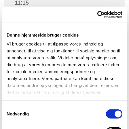
11:15
De gamles Hjem Rise, St. Rise
Landevej 6, 5970 Ærøskøbing
Denne hjemmeside bruger cookies
Brian Dan Christensen
Vi bruger cookies til at tilpasse vores indhold og
annoncer, til at vise dig funktioner til sociale medier og til
at analysere vores trafik. Vi deler også oplysninger om
din brug af vores hjemmeside med vores partnere inden
for sociale medier, annonceringspartnere og
analysepartnere. Vores partnere kan kombinere disse
data med andre oplysninger, du har givet dem, eller som
de har indsamlet fra din brug af deres tjenester.
S
Nødvendig
a
m
t