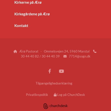
Kirkerne på Ærø
Kirkegårdene på Ærø
Kontakt
Ærø Pastorat · Ommelsvejen 24, 5960 Marstal


30 44 40 82 / 30 44 40 39
7714@sogn.dk

Tilgængelighedserklæring
Privatlivspolitik
Log på ChurchDesk