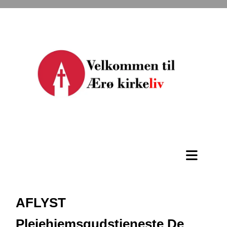
AFLYST
Plejehjemsgudstjeneste De