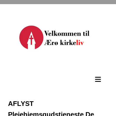
AFLYST
Plejehjemsgudstjeneste De