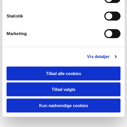
y
k
k
Statistik
e
v
Marketing
a
l
Du vil måske også kunne lide...
g
Vis detaljer
Tillad alle cookies
Tillad valgte
Kun nødvendige cookies