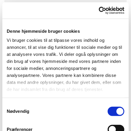
De gamles Hjem Rise, St. Rise
Landevej 6, 5970 Ærøskøbing
Denne hjemmeside bruger cookies
Brian Dan Christensen
Vi bruger cookies til at tilpasse vores indhold og
annoncer, til at vise dig funktioner til sociale medier og til
at analysere vores trafik. Vi deler også oplysninger om
din brug af vores hjemmeside med vores partnere inden
for sociale medier, annonceringspartnere og
analysepartnere. Vores partnere kan kombinere disse
data med andre oplysninger, du har givet dem, eller som
de har indsamlet fra din brug af deres tjenester.
S
Nødvendig
a
m
t
Præferencer